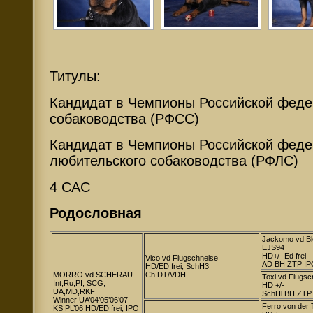
Титулы:
Кандидат в Чемпионы Российской феде
собаководства (РФСС)
Кандидат в Чемпионы Российской фед
любительского собаководства (РФЛС)
4 CAC
Родословная
Jackomo vd Bl
EJS94
HD+/- Ed frei
Vico vd Flugschneise
AD BH ZTP IP
HD/ED frei, SchH3
MORRO vd SCHERAU
Ch DT/VDH
Toxi vd Flugsc
Int,Ru,PI, SCG,
HD +/-
UA,MD,RKF
SchHl BH ZTP
Winner UA’04’05’06’07
Ferro von der 
KS PL’06 HD/ED frei, IPO