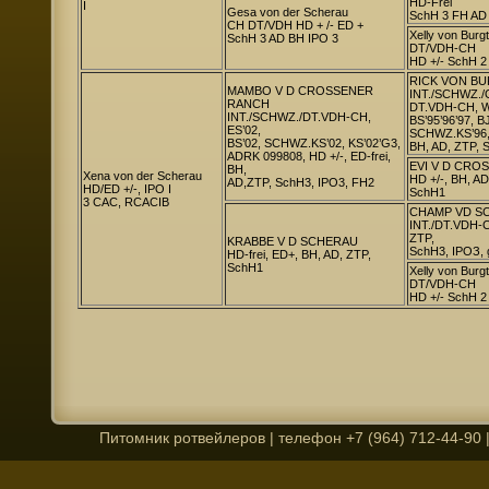
HD-Frei
I
Gesa von der Scherau
SchH 3 FH AD 
CH DT/VDH HD + /- ED +
Xelly von Burg
SchH 3 AD BH IPO 3
DT/VDH-CH
HD +/- SchH 
RICK VON B
MAMBO V D CROSSENER
INT./SCHWZ./
RANCH
DT.VDH-CH, WJ
INT./SCHWZ./DT.VDH-CH,
BS’95’96’97, B
ES’02,
SCHWZ.KS’96, 
BS’02, SCHWZ.KS’02, KS’02’G3,
BH, AD, ZTP, 
ADRK 099808, HD +/-, ED-frei,
EVI V D CRO
BH,
Xena von der Scherau
HD +/-, BH, AD
AD,ZTP, SchH3, IPO3, FH2
HD/ED +/-, IPO I
SchH1
3 САС, RCACIB
CHAMP VD S
INT./DT.VDH-C
ZTP,
KRABBE V D SCHERAU
SchH3, IРОЗ, 
HD-frei, ED+, BH, AD, ZTP,
SchH1
Xelly von Burg
DT/VDH-CH
HD +/- SchH 
Питомник ротвейлеров | телефон +7 (964) 712-44-90 | 