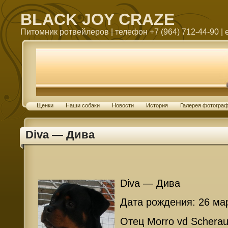
BLACK JOY CRAZE
Питомник ротвейлеров | телефон +7 (964) 712-44-90 | e
Щенки
Наши собаки
Новости
История
Галерея фотогра
Diva — Дива
Diva — Дива
Дата рождения: 26 ма
Отец Morro vd Schera