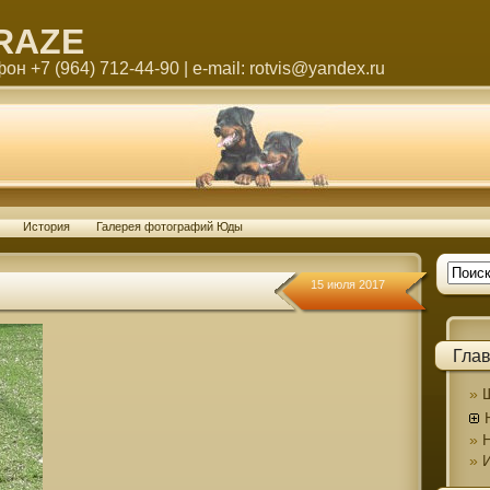
RAZE
н +7 (964) 712-44-90 | e-mail: rotvis@yandex.ru
История
Галерея фотографий Юды
15 июля 2017
Гла