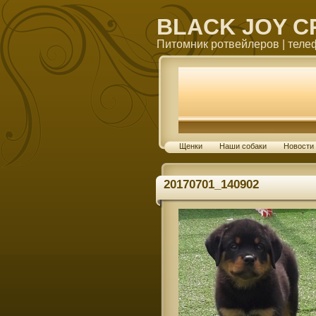
BLACK JOY C
Питомник ротвейлеров | телефо
Щенки
Наши собаки
Новости
20170701_140902