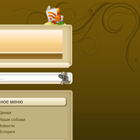
вное меню
Щенки
Наши собаки
Новости
История