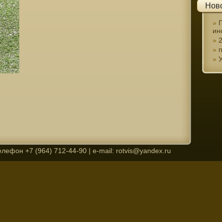
Нов
ин
лефон +7 (964) 712-44-90 | e-mail: rotvis@yandex.ru